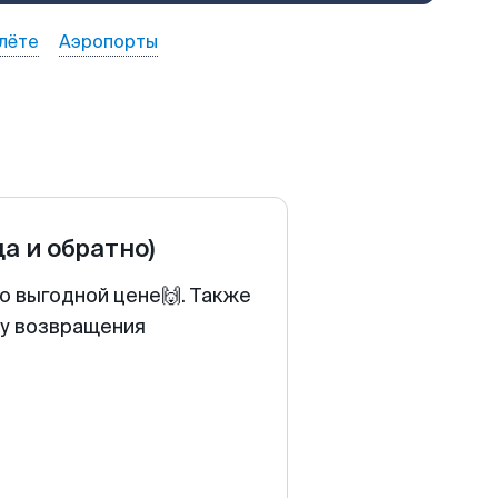
лёте
Аэропорты
да и обратно)
о выгодной цене🙌. Также
ту возвращения