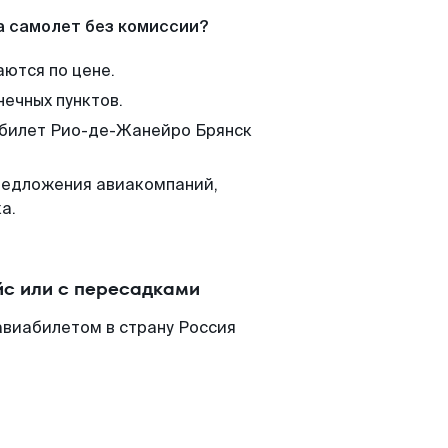
а самолет без комиссии?
аются по цене.
нечных пунктов.
м билет Рио-де-Жанейро Брянск
редложения авиакомпаний,
а.
йс или с пересадками
авиабилетом в страну Россия