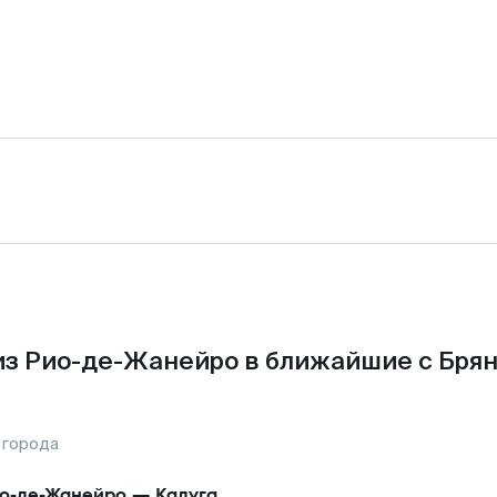
з Рио-де-Жанейро в ближайшие с Бря
 города
о-де-Жанейро
—
Калуга