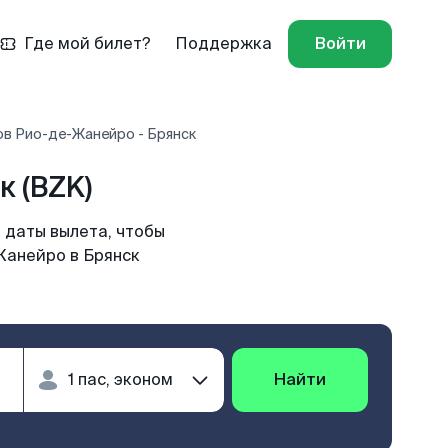
Где мой билет?
Поддержка
Войти
ов Рио-де-Жанейро - Брянск
 (BZK)
 даты вылета, чтобы
Жанейро в Брянск
Найти