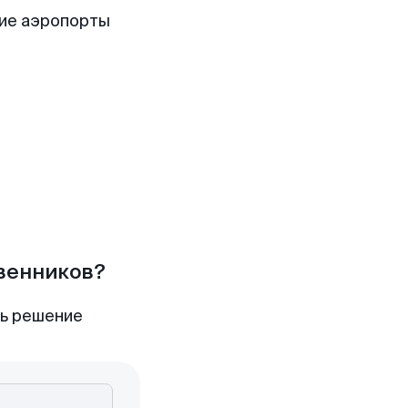
ие аэропорты
твенников?
ть решение