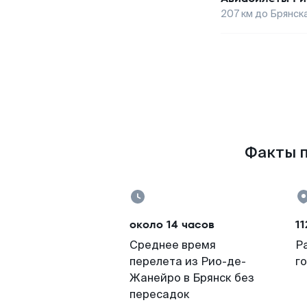
207
км до
Брянск
Факты п
около 14 часов
11
Среднее время
Р
перелета из Рио-де-
г
Жанейро в Брянск без
пересадок