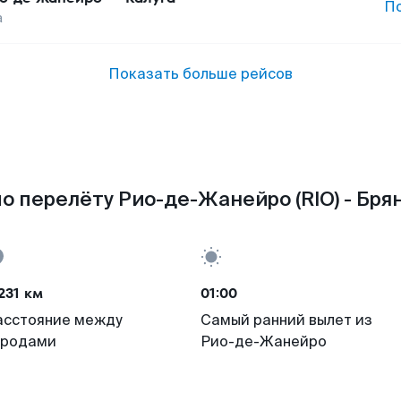
П
а
Показать больше рейсов
о перелёту Рио-де-Жанейро (RIO) - Брян
231 км
01:00
асстояние между
Самый ранний вылет из
ородами
Рио-де-Жанейро