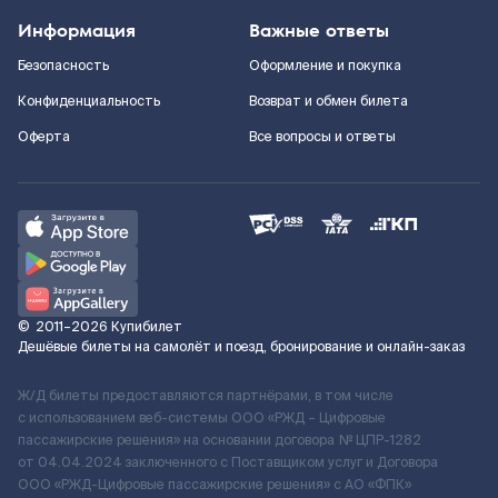
Информация
Важные ответы
Безопасность
Оформление и покупка
Конфиденциальность
Возврат и обмен билета
Оферта
Все вопросы и ответы
©
2011–2026
Купибилет
Дешёвые билеты на самолёт и поезд, бронирование и онлайн-заказ
Ж/Д билеты предоставляются партнёрами, в том числе
с использованием веб-системы ООО «РЖД – Цифровые
пассажирские решения» на основании договора № ЦПР-1282
от 04.04.2024 заключенного с Поставщиком услуг и Договора
ООО «РЖД-Цифровые пассажирские решения» c АО «ФПК»