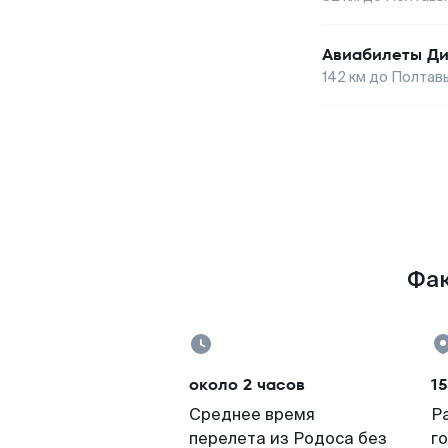
Авиабилеты
Ди
142
км до
Полтав
Фак
около 2 часов
15
Среднее время
Р
перелета из Родоса без
г