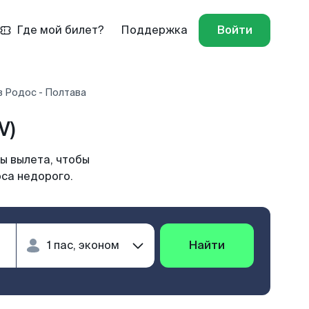
Где мой билет?
Поддержка
Войти
в Родос - Полтава
V)
ы вылета, чтобы
оса недорого.
Найти