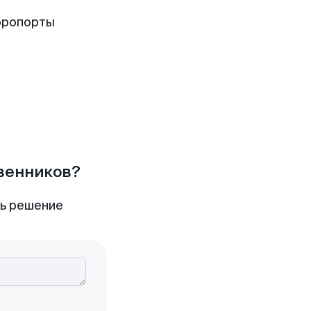
эропорты
твенников?
ть решение