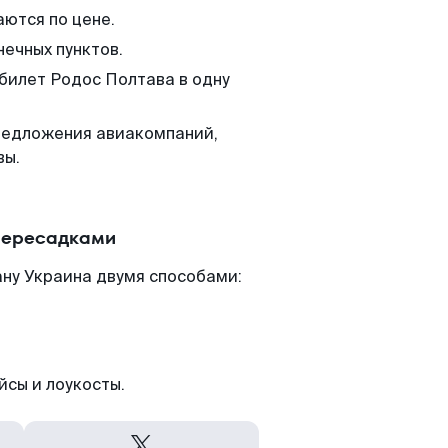
аются по цене.
нечных пунктов.
 билет Родос Полтава в одну
редложения авиакомпаний,
вы.
 пересадками
ану Украина двумя способами:
йсы и лоукосты.