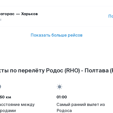
агорас
—
Харьков
П
ы
Показать больше рейсов
ты по перелёту Родос (RHO) - Полтава (
50 км
01:00
асстояние между
Самый ранний вылет из
ородами
Родоса