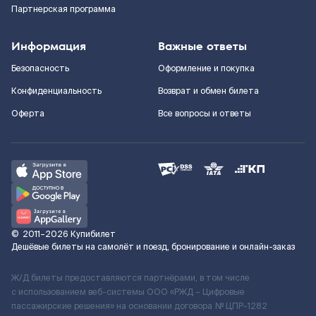
Партнерская программа
Информация
Важные ответы
Безопасность
Оформление и покупка
Конфиденциальность
Возврат и обмен билета
Оферта
Все вопросы и ответы
©
2011–2026
Купибилет
Дешёвые билеты на самолёт и поезд, бронирование и онлайн-заказ
Ж/Д билеты предоставляются партнёрами, в том числе
с использованием веб-системы ООО «РЖД – Цифровые
пассажирские решения» на основании договора № ЦПР-1282