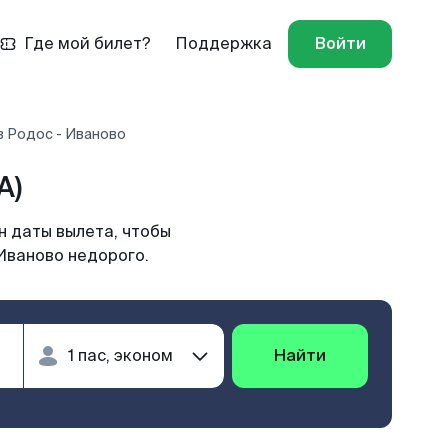
Где мой билет?
Поддержка
Войти
в Родос - Иваново
A)
н даты вылета, чтобы
Иваново недорого.
Найти