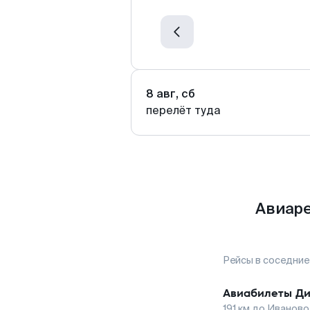
8 авг, сб
перелёт туда
Авиаре
Рейсы в соседние
Авиабилеты
Ди
191
км до
Иваново