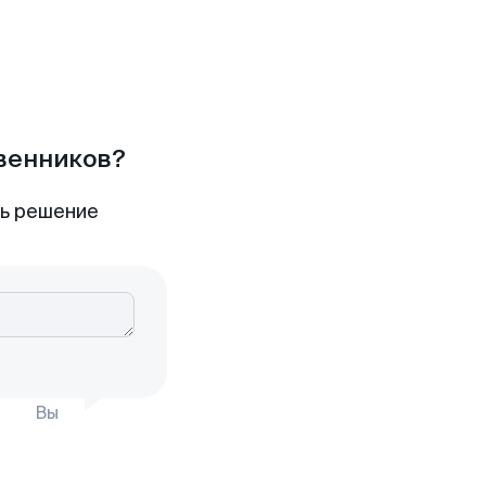
твенников?
ть решение
Вы