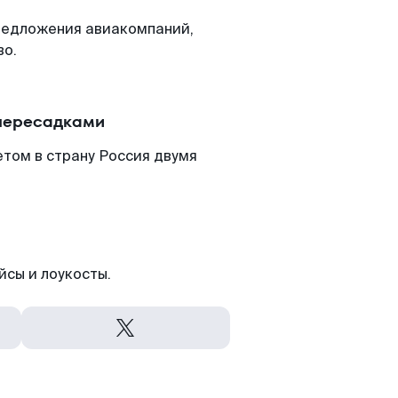
редложения авиакомпаний,
во.
 пересадками
том в страну Россия двумя
йсы и лоукосты.