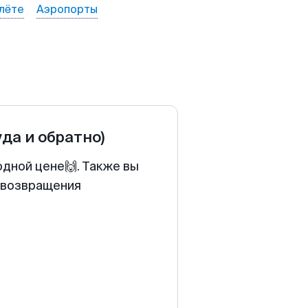
лёте
Аэропорты
уда и обратно)
одной цене🙌. Также вы
у возвращения