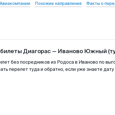
Авиакомпании
Похожие направления
Факты о пере
абилеты
Диагорас
—
Иваново Южный
(т
илет без посредников из Родоса в Иваново по выг
ть перелет туда и обратно, если уже знаете дат