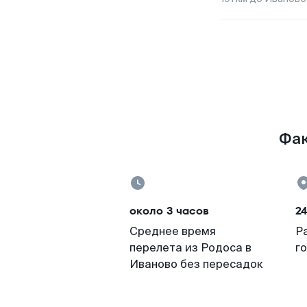
Фак
около 3 часов
24
Среднее время
Р
перелета из Родоса в
г
Иваново без пересадок