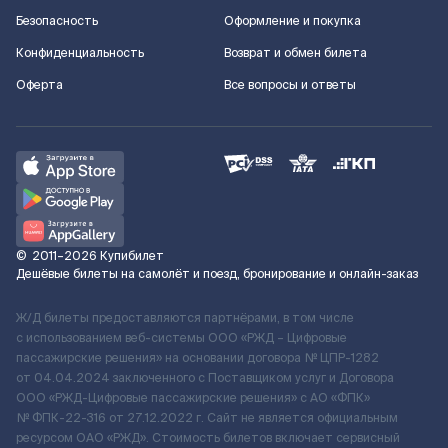
Безопасность
Оформление и покупка
Конфиденциальность
Возврат и обмен билета
Оферта
Все вопросы и ответы
©
2011–2026
Купибилет
Дешёвые билеты на самолёт и поезд, бронирование и онлайн-заказ
Ж/Д билеты предоставляются партнёрами, в том числе
с использованием веб-системы ООО «РЖД – Цифровые
пассажирские решения» на основании договора № ЦПР-1282
от 04.04.2024 заключенного с Поставщиком услуг и Договора
ООО «РЖД-Цифровые пассажирские решения» c АО «ФПК»
№ ФПК-22-316 от 27.12.2022 г. Сайт не является официальным
ресурсом ОАО «РЖД». Стоимость билетов включает сервисный