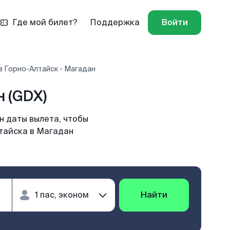
Где мой билет?
Поддержка
Войти
в Горно-Алтайск - Магадан
 (GDX)
н даты вылета, чтобы
лтайска в Магадан
Найти