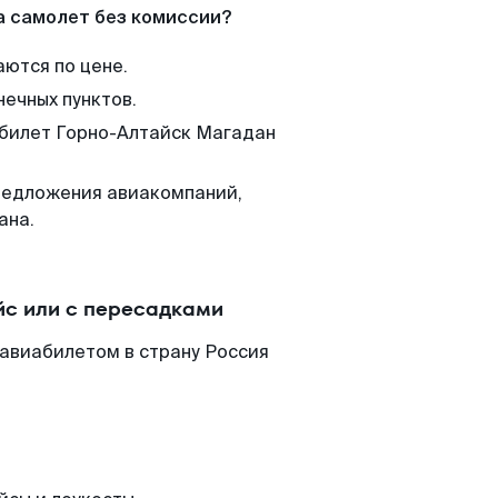
а самолет без комиссии?
аются по цене.
нечных пунктов.
 билет Горно-Алтайск Магадан
редложения авиакомпаний,
ана.
йс или с пересадками
 авиабилетом в страну Россия