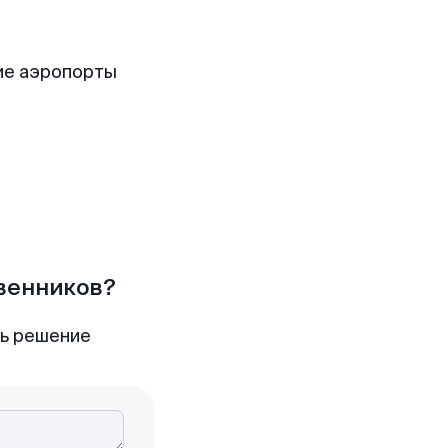
ие аэропорты
твенников?
ть решение