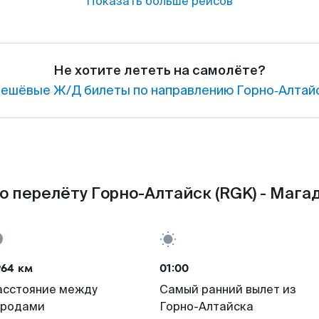
Показать больше рейсов
Не хотите лететь на самолёте?
ешёвые Ж/Д билеты по направлению Горно‑Алтайс
о перелёту Горно-Алтайск (RGK) - Магад
964 км
01:00
асстояние между
Самый ранний вылет из
ородами
Горно-Алтайска