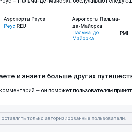
Реус — Пальма-де-Майорка обслуживают следую
Аэропорты
Реуса
Аэропорты
Пальма-
Реус
REU
де-Майорка
Пальма-де-
PMI
Майорка
аете и знаете больше других путешес
комментарий — он поможет пользователям приня