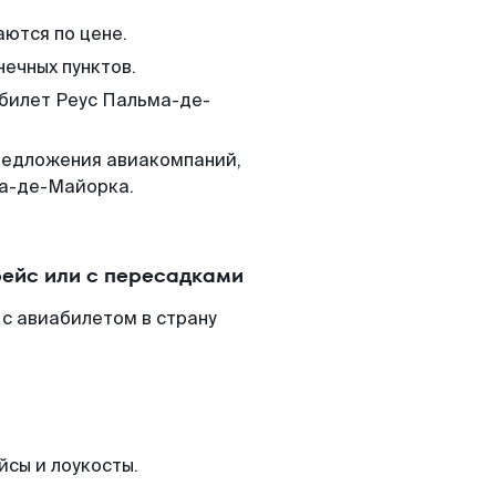
аются по цене.
нечных пунктов.
 билет Реус Пальма-де-
редложения авиакомпаний,
ма-де-Майорка.
ейс или с пересадками
с авиабилетом в страну
йсы и лоукосты.