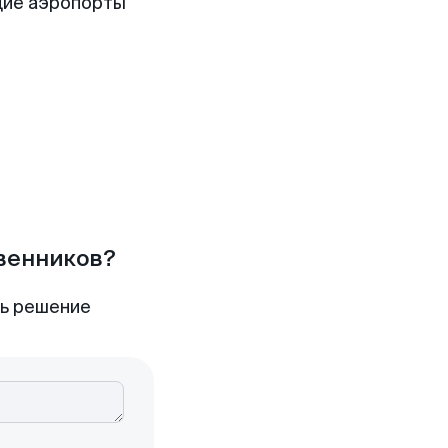
щие аэропорты
твенников?
ть решение