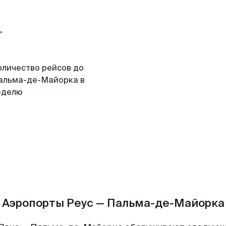
оличество рейсов до
альма-де-Майорка в
еделю
Аэропорты Реус — Пальма-де-Майорка