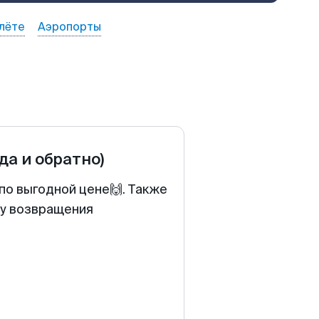
лёте
Аэропорты
уда и обратно)
по выгодной цене🙌. Также
ту возвращения