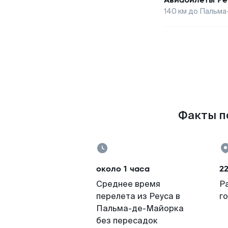
140
км до
Пальма
Факты по
около 1 часа
2
Среднее время
Р
перелета из Реуса в
г
Пальма-де-Майорка
без пересадок