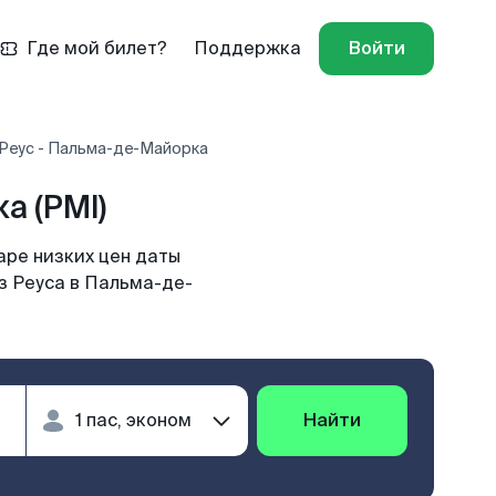
Где мой билет?
Поддержка
Войти
 Реус - Пальма-де-Майорка
а (PMI)
ре низких цен даты
з Реуса в Пальма-де-
Найти