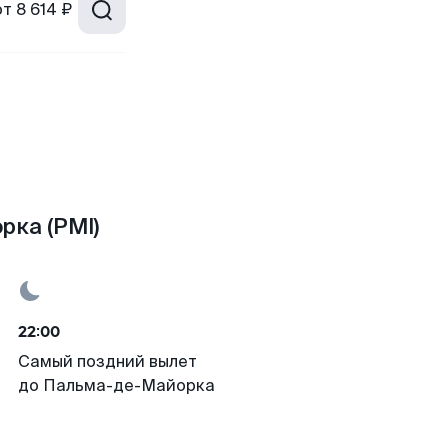
от
8 614 ₽
рка (PMI)
22:00
Самый поздний вылет
до Пальма-де-Майорка