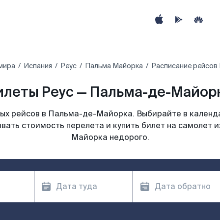
мира
Испания
Реус
Пальма Майорка
Расписание рейсов
леты Реус — Пальма-де-Майорк
ых рейсов в Пальма-де-Майорка. Выбирайте в календа
ивать стоимость перелета и купить билет на самолет и
Майорка недорого.