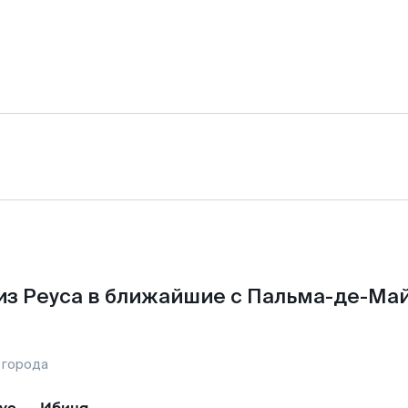
из Реуса в ближайшие с Пальма-де-Май
 города
ус
—
Ибица