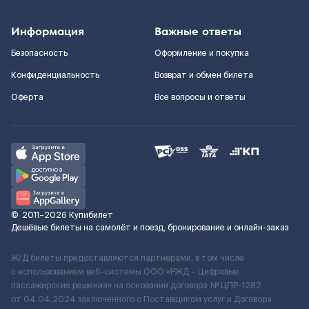
Информация
Важные ответы
Безопасность
Оформление и покупка
Конфиденциальность
Возврат и обмен билета
Оферта
Все вопросы и ответы
©
2011–2026
Купибилет
Дешёвые билеты на самолёт и поезд, бронирование и онлайн-заказ
Ж/Д билеты предоставляются партнёрами, в том числе
с использованием веб-системы ООО «РЖД – Цифровые
пассажирские решения» на основании договора № ЦПР-1282
от 04.04.2024 заключенного с Поставщиком услуг и Договора