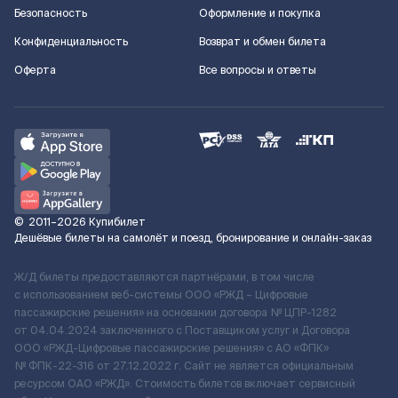
Безопасность
Оформление и покупка
Конфиденциальность
Возврат и обмен билета
Оферта
Все вопросы и ответы
©
2011–2026
Купибилет
Дешёвые билеты на самолёт и поезд, бронирование и онлайн-заказ
Ж/Д билеты предоставляются партнёрами, в том числе
с использованием веб-системы ООО «РЖД – Цифровые
пассажирские решения» на основании договора № ЦПР-1282
от 04.04.2024 заключенного с Поставщиком услуг и Договора
ООО «РЖД-Цифровые пассажирские решения» c АО «ФПК»
№ ФПК-22-316 от 27.12.2022 г. Сайт не является официальным
ресурсом ОАО «РЖД». Стоимость билетов включает сервисный