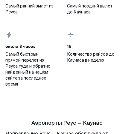
Самый ранний вылет из
Самый поздний вылет
Реуса
до Каунаса
около 3 часов
15
Самый быстрый
Количество рейсов до
прямой перелет из
Каунаса в неделю
Реуса туда и обратно,
найденный на нашем
сайте за последнее
время
Аэропорты Реус — Каунас
Направление Реус — Каунас обслуживают