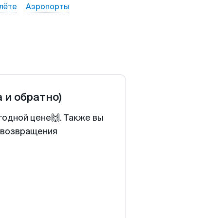
лёте
Аэропорты
а и обратно)
годной цене🙌. Также вы
у возвращения