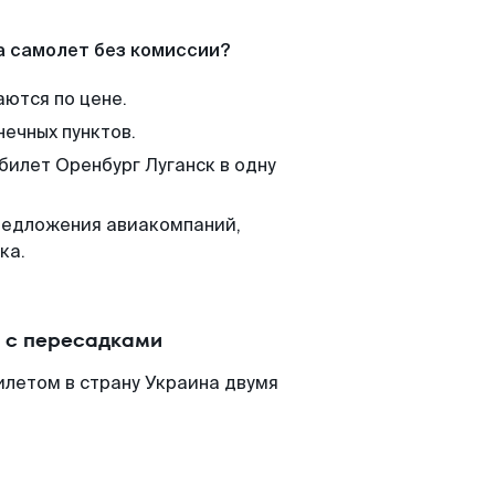
а самолет без комиссии?
аются по цене.
нечных пунктов.
билет Оренбург Луганск в одну
редложения авиакомпаний,
ка.
и с пересадками
илетом в страну Украина двумя