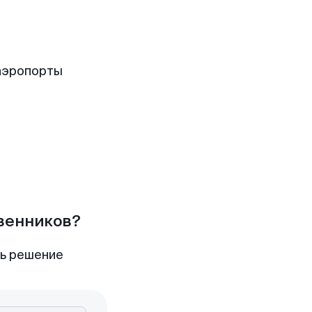
аэропорты
твенников?
ть решение