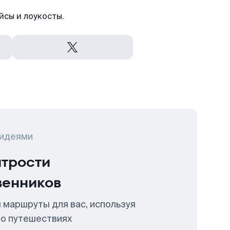
йсы и лоукосты.
 идеями
итрости
венников
 маршруты для вас, используя
 о путешествиях