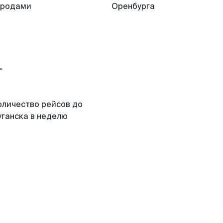
ородами
Оренбурга
оличество рейсов до
уганска в неделю