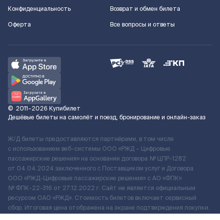
Конфиденциальность
Возврат и обмен билета
Оферта
Все вопросы и ответы
©
2011–2026
Купибилет
Дешёвые билеты на самолёт и поезд, бронирование и онлайн-заказ
Ж/Д билеты предоставляются партнёрами, в том числе
с использованием веб-системы ООО «РЖД – Цифровые
пассажирские решения» на основании договора № ЦПР-1282
от 04.04.2024 заключенного с Поставщиком услуг и Договора
ООО «РЖД-Цифровые пассажирские решения» c АО «ФПК»
№ ФПК-22-316 от 27.12.2022 г. Сайт не является официальным
ресурсом ОАО «РЖД». Стоимость билетов включает сервисный
сбор. Итоговая цена отображена на экране подтверждения покупки.
По вопросам рассмотрения обращений, жалоб, претензий граждан