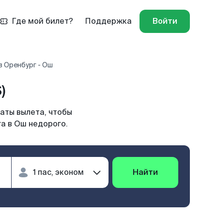
Где мой билет?
Поддержка
Войти
в Оренбург - Ош
)
аты вылета, чтобы
а в Ош недорого.
Найти