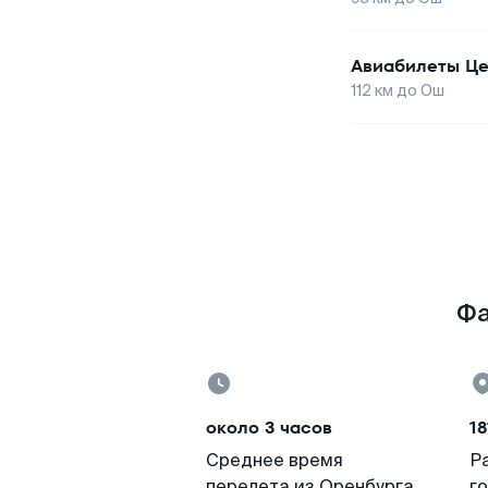
Авиабилеты
Це
112
км до
Ош
Фа
около 3 часов
18
Среднее время
Р
перелета из Оренбурга
г