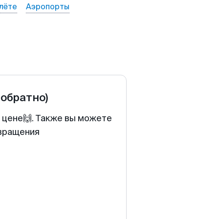
лёте
Аэропорты
 обратно)
й цене🙌. Также вы можете
звращения