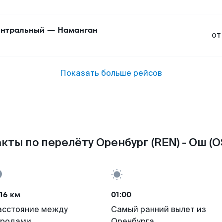
нтральный
—
Наманган
от
Показать больше рейсов
кты по перелёту Оренбург (REN) - Ош (O
16 км
01:00
асстояние между
Самый ранний вылет из
ородами
Оренбурга