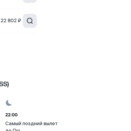
22 802 ₽
SS)
22:00
Самый поздний вылет
до Ош