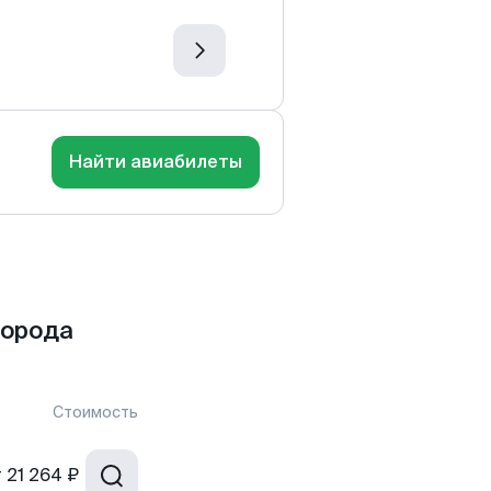
Найти авиабилеты
города
Стоимость
т
21 264 ₽