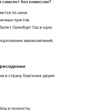
а самолет без комиссии?
аются по цене.
нечных пунктов.
 билет Оренбург Ош в одну
редложения авиакомпаний,
ересадками
м в страну Киргизия двумя
йсы и лоукосты.