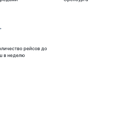
оличество рейсов до
ш в неделю