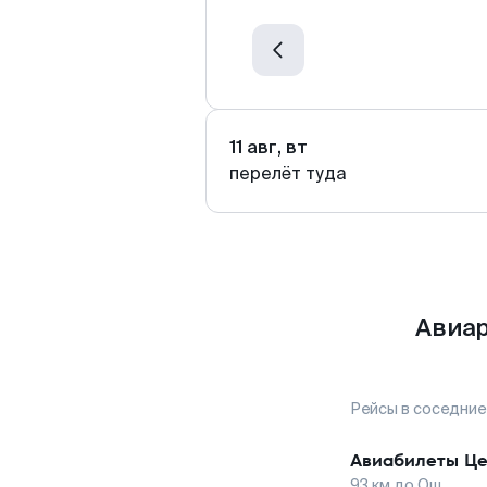
11 авг, вт
перелёт туда
Авиар
Рейсы в соседние
Авиабилеты
Це
93
км до
Ош