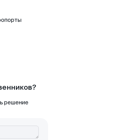
ропорты
твенников?
ть решение