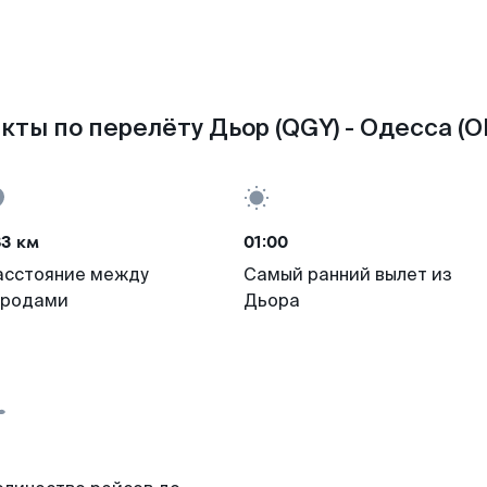
кты по перелёту Дьор (QGY) - Одесса (O
83 км
01:00
асстояние между
Самый ранний вылет из
ородами
Дьора