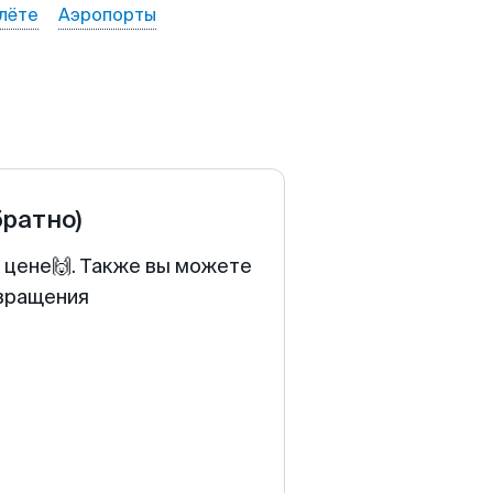
лёте
Аэропорты
братно)
 цене🙌. Также вы можете
звращения