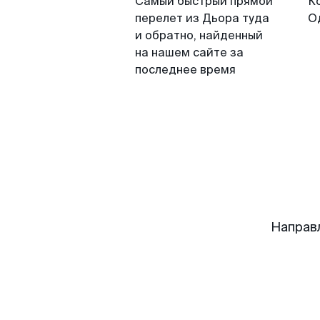
Самый быстрый прямой
К
перелет из Дьора туда
О
и обратно, найденный
на нашем сайте за
последнее время
Направ