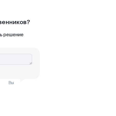
твенников?
ть решение
Вы