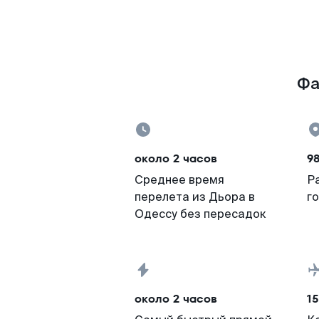
Фа
около 2 часов
9
Среднее время
Р
перелета из Дьора в
г
Одессу без пересадок
около 2 часов
15