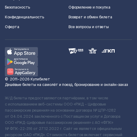
Безопасность
Оформление и покупка
Конфиденциальность
Возврат и обмен билета
Оферта
Все вопросы и ответы
©
2011–2026
Купибилет
Дешёвые билеты на самолёт и поезд, бронирование и онлайн-заказ
Ж/Д билеты предоставляются партнёрами, в том числе
с использованием веб-системы ООО «РЖД – Цифровые
пассажирские решения» на основании договора № ЦПР-1282
от 04.04.2024 заключенного с Поставщиком услуг и Договора
ООО «РЖД-Цифровые пассажирские решения» c АО «ФПК»
№ ФПК-22-316 от 27.12.2022 г. Сайт не является официальным
ресурсом ОАО «РЖД». Стоимость билетов включает сервисный