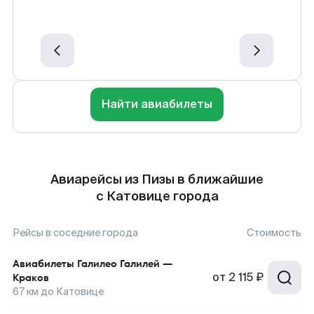
Найти авиабилеты
Авиарейсы из Пизы в ближайшие
с Катовице города
Рейсы в соседние города
Стоимость
Авиабилеты
Галилео Галилей
—
от
2 115 ₽
Краков
67
км до
Катовице