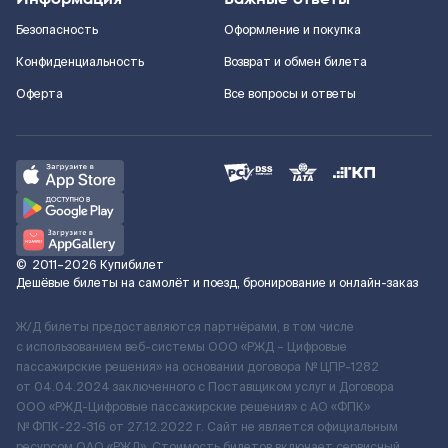
Безопасность
Оформление и покупка
Конфиденциальность
Возврат и обмен билета
Оферта
Все вопросы и ответы
©
2011–2026
Купибилет
Дешёвые билеты на самолёт и поезд, бронирование и онлайн-заказ
Ж/Д билеты предоставляются партнёрами, в том числе
с использованием веб-системы ООО «РЖД – Цифровые
пассажирские решения» на основании договора № ЦПР-1282
от 04.04.2024 заключенного с Поставщиком услуг и Договора
ООО «РЖД-Цифровые пассажирские решения» c АО «ФПК»
№ ФПК-22-316 от 27.12.2022 г. Сайт не является официальным
ресурсом ОАО «РЖД». Стоимость билетов включает сервисный