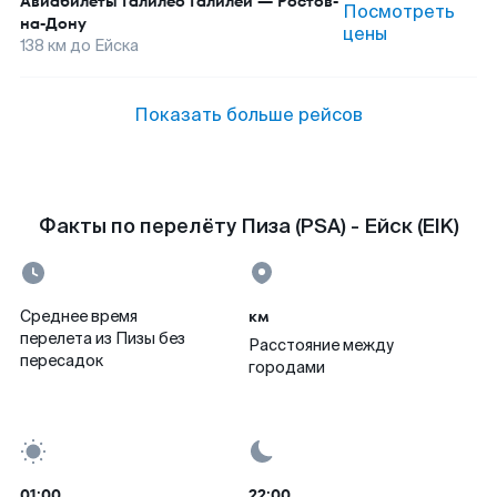
Авиабилеты
Галилео Галилей
—
Ростов-
Посмотреть
на-Дону
цены
138
км до
Ейска
Показать больше рейсов
Факты по перелёту Пиза (PSA) - Ейск (EIK)
км
Среднее время
перелета из Пизы без
Расстояние между
пересадок
городами
01:00
22:00