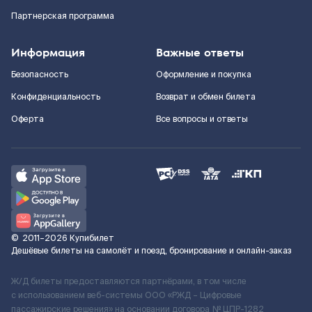
Партнерская программа
Информация
Важные ответы
Безопасность
Оформление и покупка
Конфиденциальность
Возврат и обмен билета
Оферта
Все вопросы и ответы
©
2011–2026
Купибилет
Дешёвые билеты на самолёт и поезд, бронирование и онлайн-заказ
Ж/Д билеты предоставляются партнёрами, в том числе
с использованием веб-системы ООО «РЖД – Цифровые
пассажирские решения» на основании договора № ЦПР-1282