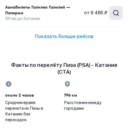
Авиабилеты
Галилео Галилей
—
от
6 485 ₽
Палермо
191
км до
Катании
Показать больше рейсов
Факты по перелёту Пиза (PSA) - Катания
(CTA)
около 2 часов
796 км
Среднее время
Расстояние между
перелета из Пизы в
городами
Катанию без
пересадок