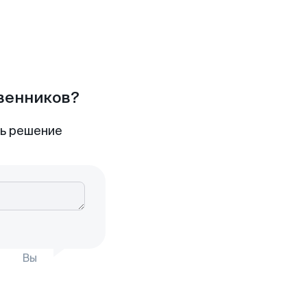
твенников?
ть решение
Вы