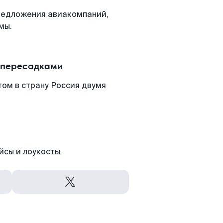
редложения авиакомпаний,
мы.
с пересадками
том в страну Россия двумя
йсы и лоукосты.