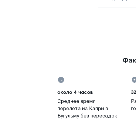
Фак
около 4 часов
3
Среднее время
Р
перелета из Капри в
г
Бугульму без пересадок