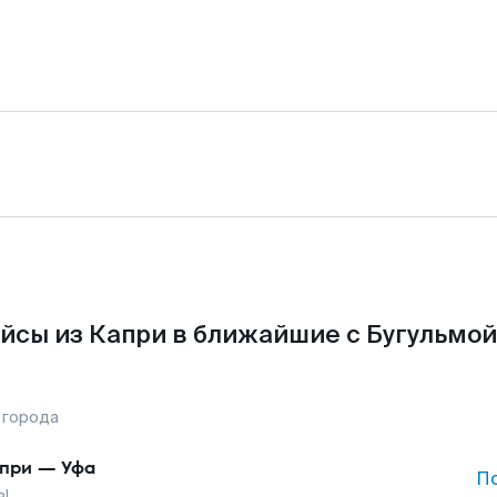
йсы из Капри в ближайшие с Бугульмой
 города
при
—
Уфа
П
ы