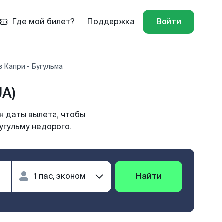
Где мой билет?
Поддержка
Войти
 Капри - Бугульма
A)
н даты вылета, чтобы
угульму недорого.
Найти