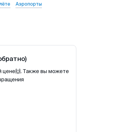
лёте
Аэропорты
обратно)
й цене🙌. Также вы можете
звращения