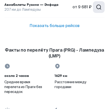
Авиабилеты
Рузине
—
Энфида
от
9 681 ₽
207
км до
Лампедузы
Показать больше рейсов
Факты по перелёту Прага (PRG) - Лампедуза
(LMP)
около 2 часов
1629 км
Среднее время
Расстояние между
перелета из Праги без
городами
пересадок