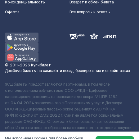
Конфиденциальность
Возврат и обмен билета
Оферта
Все вопросы и ответы
©
2011–2026
Купибилет
Дешёвые билеты на самолёт и поезд, бронирование и онлайн-заказ
Ж/Д билеты предоставляются партнёрами, в том числе
с использованием веб-системы ООО «РЖД – Цифровые
пассажирские решения» на основании договора № ЦПР-1282
от 04.04.2024 заключенного с Поставщиком услуг и Договора
ООО «РЖД-Цифровые пассажирские решения» c АО «ФПК»
№ ФПК-22-316 от 27.12.2022 г. Сайт не является официальным
ресурсом ОАО «РЖД». Стоимость билетов включает сервисный
сбор. Итоговая цена отображена на экране подтверждения покупки.
По вопросам рассмотрения обращений, жалоб, претензий граждан
Мы используем cookies для более удобной