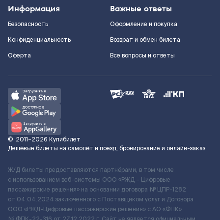
Информация
Важные ответы
Безопасность
Оформление и покупка
Конфиденциальность
Возврат и обмен билета
Оферта
Все вопросы и ответы
©
2011–2026
Купибилет
Дешёвые билеты на самолёт и поезд, бронирование и онлайн-заказ
Ж/Д билеты предоставляются партнёрами, в том числе
с использованием веб-системы ООО «РЖД – Цифровые
пассажирские решения» на основании договора № ЦПР-1282
от 04.04.2024 заключенного с Поставщиком услуг и Договора
ООО «РЖД-Цифровые пассажирские решения» c АО «ФПК»
№ ФПК-22-316 от 27.12.2022 г. Сайт не является официальным