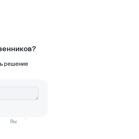
твенников?
ть решение
Вы