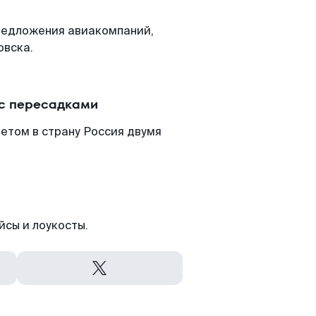
редложения авиакомпаний,
овска.
 с пересадками
етом в страну Россия двумя
йсы и лоукосты.