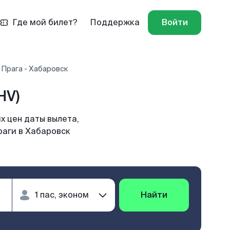
Где мой билет?
Поддержка
Войти
 Прага - Хабаровск
HV)
х цен даты вылета,
раги в Хабаровск
Найти