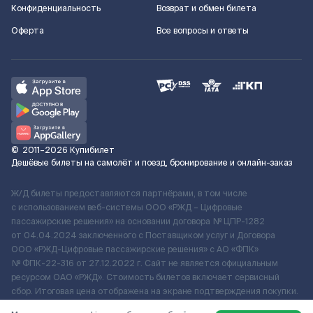
Конфиденциальность
Возврат и обмен билета
Оферта
Все вопросы и ответы
©
2011–2026
Купибилет
Дешёвые билеты на самолёт и поезд, бронирование и онлайн-заказ
Ж/Д билеты предоставляются партнёрами, в том числе
с использованием веб-системы ООО «РЖД – Цифровые
пассажирские решения» на основании договора № ЦПР-1282
от 04.04.2024 заключенного с Поставщиком услуг и Договора
ООО «РЖД-Цифровые пассажирские решения» c АО «ФПК»
№ ФПК-22-316 от 27.12.2022 г. Сайт не является официальным
ресурсом ОАО «РЖД». Стоимость билетов включает сервисный
сбор. Итоговая цена отображена на экране подтверждения покупки.
По вопросам рассмотрения обращений, жалоб, претензий граждан