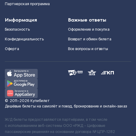
Партнерская программа
Информация
Важные ответы
Безопасность
Оформление и покупка
Конфиденциальность
Возврат и обмен билета
Оферта
Все вопросы и ответы
©
2011–2026
Купибилет
Дешёвые билеты на самолёт и поезд, бронирование и онлайн-заказ
Ж/Д билеты предоставляются партнёрами, в том числе
с использованием веб-системы ООО «РЖД – Цифровые
пассажирские решения» на основании договора № ЦПР-1282