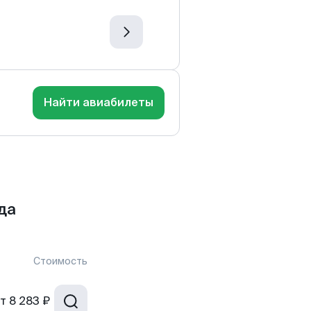
Найти авиабилеты
да
Стоимость
т
8 283 ₽