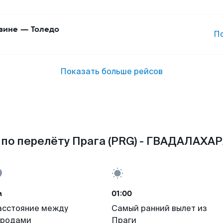
зине
—
Толедо
П
Показать больше рейсов
по перелёту Прага (PRG) - ГВАДАЛАХАР
м
01:00
асстояние между
Самый ранний вылет из
ородами
Праги