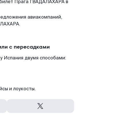
м билет Прага ГВАДАЛАХАРА в
редложения авиакомпаний,
АЛАХАРА.
или с пересадками
у Испания двумя способами:
йсы и лоукосты.