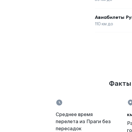
Авиабилеты
Ру
110
км до
Факты 
к
Среднее время
перелета из Праги без
Р
пересадок
г