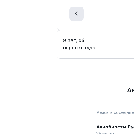
8 авг, сб
перелёт туда
А
Рейсы в соседние
Авиабилеты
Ру
39
км до