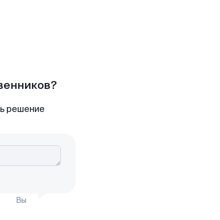
твенников?
ть решение
Вы