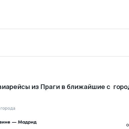
виарейсы из Праги в ближайшие с горо
 города
зине
—
Мадрид
о