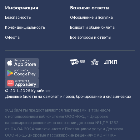
Информация
Важные ответы
Безопасность
Оформление и покупка
Конфиденциальность
Возврат и обмен билета
Оферта
Все вопросы и ответы
©
2011–2026
Купибилет
Дешёвые билеты на самолёт и поезд, бронирование и онлайн-заказ
Ж/Д билеты предоставляются партнёрами, в том числе
с использованием веб-системы ООО «РЖД – Цифровые
пассажирские решения» на основании договора № ЦПР-1282
от 04.04.2024 заключенного с Поставщиком услуг и Договора
ООО «РЖД-Цифровые пассажирские решения» c АО «ФПК»