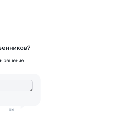
твенников?
ть решение
Вы