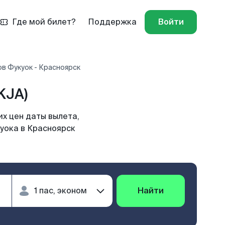
Где мой билет?
Поддержка
Войти
в Фукуок - Красноярск
KJA)
х цен даты вылета,
куока в Красноярск
Найти