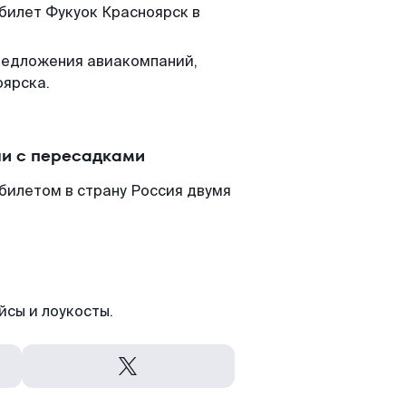
 билет Фукуок Красноярск в
редложения авиакомпаний,
оярска.
ли с пересадками
билетом в страну Россия двумя
йсы и лоукосты.