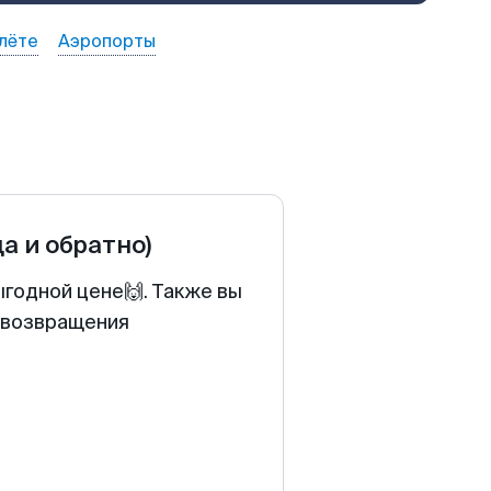
лёте
Аэропорты
да и обратно)
ыгодной цене🙌. Также вы
у возвращения