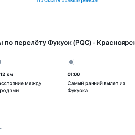
Показать больше рейсов
 по перелёту Фукуок (PQC) - Красноярск
12 км
01:00
асстояние между
Самый ранний вылет из
ородами
Фукуока