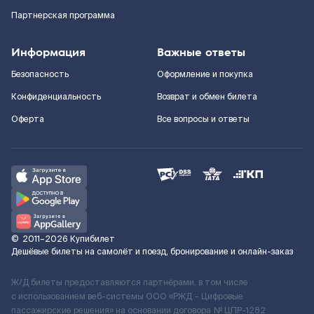
Партнерская программа
Информация
Важные ответы
Безопасность
Оформление и покупка
Конфиденциальность
Возврат и обмен билета
Оферта
Все вопросы и ответы
©
2011–2026
Купибилет
Дешёвые билеты на самолёт и поезд, бронирование и онлайн-заказ
Ж/Д билеты предоставляются партнёрами, в том числе
с использованием веб-системы ООО «РЖД – Цифровые
пассажирские решения» на основании договора № ЦПР-1282