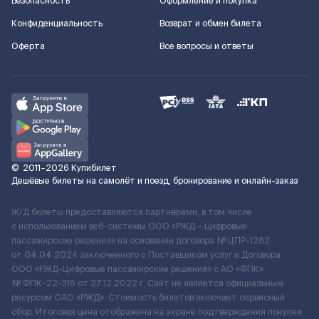
Безопасность
Оформление и покупка
Конфиденциальность
Возврат и обмен билета
Оферта
Все вопросы и ответы
©
2011–2026
Купибилет
Дешёвые билеты на самолёт и поезд, бронирование и онлайн-заказ
Ж/Д билеты предоставляются партнёрами, в том числе
с использованием веб-системы ООО «РЖД – Цифровые
пассажирские решения» на основании договора № ЦПР-1282
от 04.04.2024 заключенного с Поставщиком услуг и Договора
ООО «РЖД-Цифровые пассажирские решения» c АО «ФПК»
№ ФПК-22-316 от 27.12.2022 г. Сайт не является официальным
ресурсом ОАО «РЖД». Стоимость билетов включает сервисный
сбор. Итоговая цена отображена на экране подтверждения покупки.