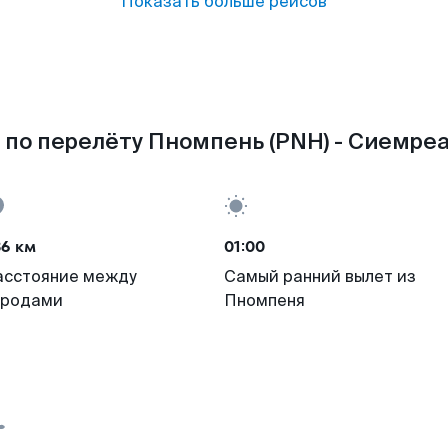
Показать больше рейсов
по перелёту Пномпень (PNH) - Сиемреа
36 км
01:00
асстояние между
Самый ранний вылет из
ородами
Пномпеня