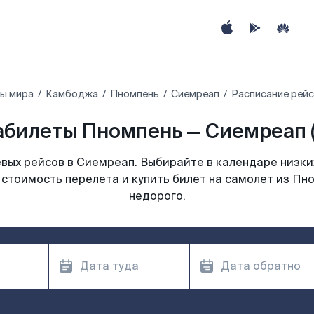
ны мира
Камбоджа
Пномпень
Сиемреап
Расписание рейс
абилеты Пномпень — Сиемреап (
вых рейсов в Сиемреап. Выбирайте в календаре низких
 стоимость перелета и купить билет на самолет из Пн
недорого.