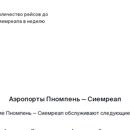
оличество рейсов до
иемреапа в неделю
Аэропорты Пномпень — Сиемреап
ие Пномпень — Сиемреап обслуживают следующие