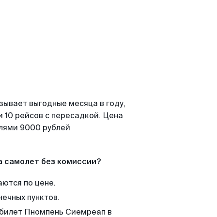
зывает выгодные месяца в году,
 10 рейсов с пересадкой. Цена
елями 9000 рублей
а самолет без комиссии?
аются по цене.
нечных пунктов.
 билет Пномпень Сиемреап в