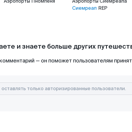
Аэропорты
Пномпеня
Аэропорты
Сиемреапа
Сиемреап
REP
аете и знаете больше других путешес
комментарий — он поможет пользователям приня