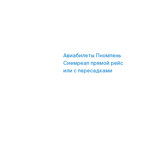
Авиабилеты Пномпень
Сиемреап прямой рейс
или с пересадками