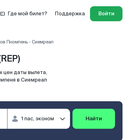
Где мой билет?
Поддержка
Войти
ов Пномпень - Сиемреап
REP)
 цен даты вылета,
омпеня в Сиемреап
Найти