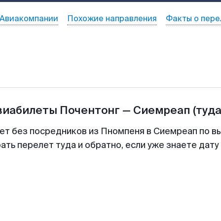
Авиакомпании
Похожие направления
Факты о пере
виабилеты
Почентонг
—
Сиемреап
(туда
ет без посредников из Пномпеня в Сиемреап по в
ть перелет туда и обратно, если уже знаете дат