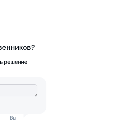
твенников?
ть решение
Вы