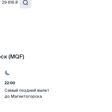
т
29 616 ₽
ск (MQF)
22:00
Самый поздний вылет
до Магнитогорска