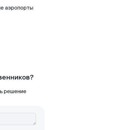
ие аэропорты
твенников?
ть решение