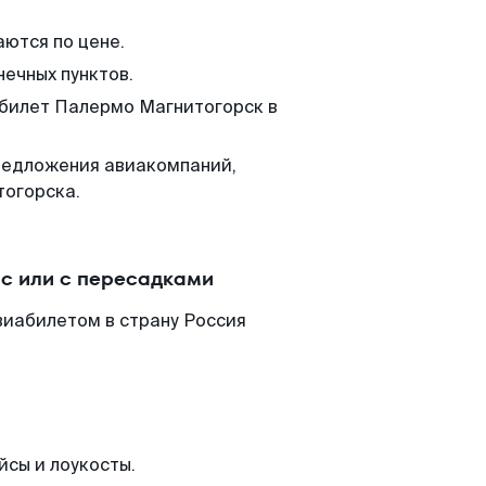
аются по цене.
нечных пунктов.
 билет Палермо Магнитогорск в
редложения авиакомпаний,
тогорска.
с или с пересадками
виабилетом в страну Россия
йсы и лоукосты.