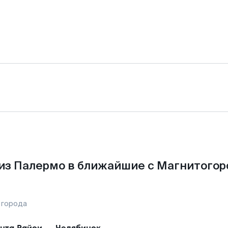
из Палермо в ближайшие с Магнитогор
 города
нта Райси
—
Челябинск