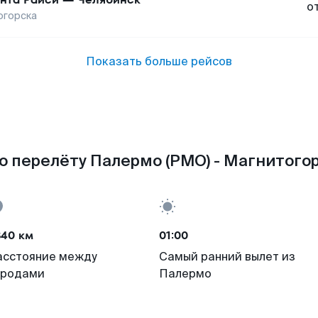
о
огорска
Показать больше рейсов
о перелёту Палермо (PMO) - Магнитогор
840 км
01:00
асстояние между
Самый ранний вылет из
ородами
Палермо