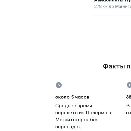
278
км до
Магнит
Факты п
около 5 часов
3
Среднее время
Р
перелета из Палермо в
г
Магнитогорск без
пересадок