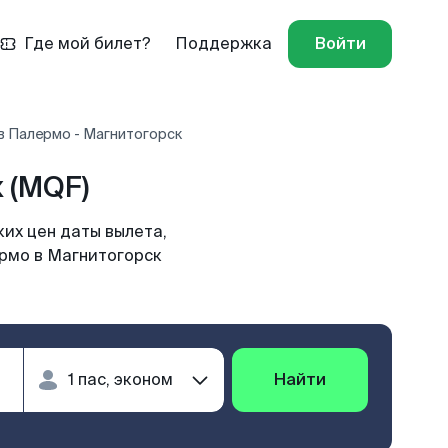
Где мой билет?
Поддержка
Войти
в Палермо - Магнитогорск
 (MQF)
их цен даты вылета,
ермо в Магнитогорск
Найти