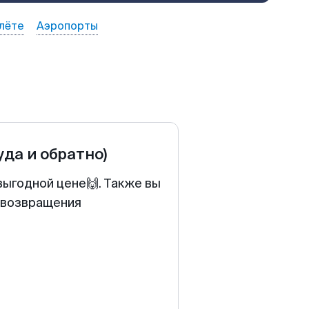
лёте
Аэропорты
уда и обратно)
выгодной цене🙌. Также вы
у возвращения