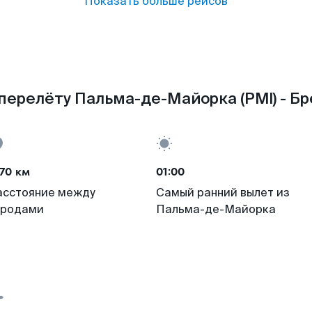
Показать больше рейсов
перелёту Пальма-де-Майорка (PMI) - Бр
70 км
01:00
асстояние между
Самый ранний вылет из
ородами
Пальма-де-Майорка