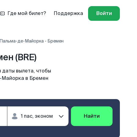
Где мой билет?
Поддержка
Войти
 Пальма-де-Майорка - Бремен
ен (BRE)
 даты вылета, чтобы
е-Майорка в Бремен
Найти