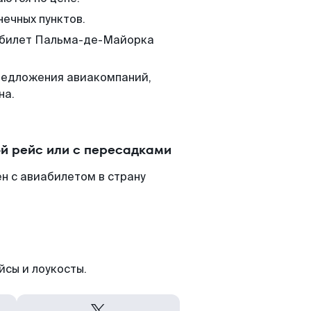
нечных пунктов.
м билет Пальма-де-Майорка
редложения авиакомпаний,
на.
й рейс или с пересадками
н с авиабилетом в страну
йсы и лоукосты.