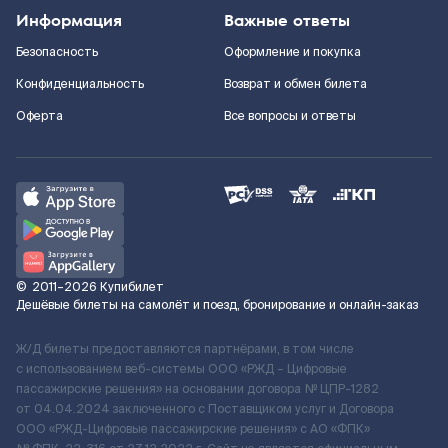
Информация
Важные ответы
Безопасность
Оформление и покупка
Конфиденциальность
Возврат и обмен билета
Оферта
Все вопросы и ответы
©
2011–2026
Купибилет
Дешёвые билеты на самолёт и поезд, бронирование и онлайн-заказ
Ж/Д билеты предоставляются партнёрами, в том числе
с использованием веб-системы ООО «РЖД – Цифровые
пассажирские решения» на основании договора № ЦПР-1282
от 04.04.2024 заключенного с Поставщиком услуг и Договора
ООО «РЖД-Цифровые пассажирские решения» c АО «ФПК»