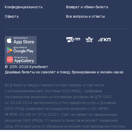
Конфиденциальность
Возврат и обмен билета
Оферта
Все вопросы и ответы
©
2011–2026
Купибилет
Дешёвые билеты на самолёт и поезд, бронирование и онлайн-заказ
Ж/Д билеты предоставляются партнёрами, в том числе
с использованием веб-системы ООО «РЖД – Цифровые
пассажирские решения» на основании договора № ЦПР-1282
от 04.04.2024 заключенного с Поставщиком услуг и Договора
ООО «РЖД-Цифровые пассажирские решения» c АО «ФПК»
№ ФПК-22-316 от 27.12.2022 г. Сайт не является официальным
ресурсом ОАО «РЖД». Стоимость билетов включает сервисный
сбор. Итоговая цена отображена на экране подтверждения покупки.