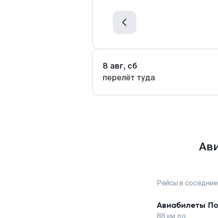
8 авг, сб
перелёт туда
Ави
Рейсы в соседние
Авиабилеты
По
88
км до