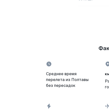
Фак
к
Среднее время
перелета из Полтавы
Р
без пересадок
г