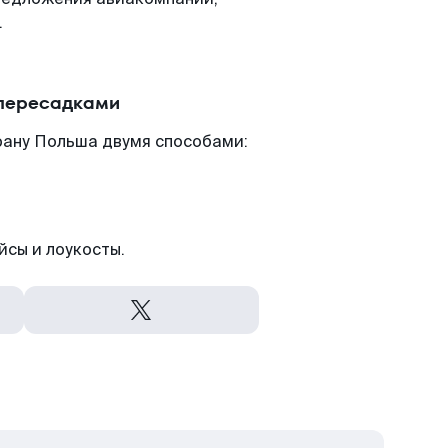
.
 пересадками
рану Польша двумя способами:
йсы и лоукосты.