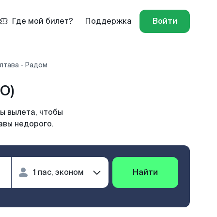
Где мой билет?
Поддержка
Войти
лтава - Радом
O)
ы вылета, чтобы
авы недорого.
Найти