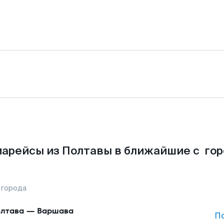
арейсы из Полтавы в ближайшие с го
 города
лтава
—
Варшава
П