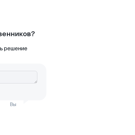
твенников?
ть решение
Вы