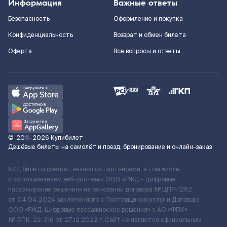
Информация
Важные ответы
Безопасность
Оформление и покупка
Конфиденциальность
Возврат и обмен билета
Оферта
Все вопросы и ответы
©
2011–2026
Купибилет
Дешёвые билеты на самолёт и поезд, бронирование и онлайн-заказ
Ж/Д билеты предоставляются партнёрами, в том числе
с использованием веб-системы ООО «РЖД – Цифровые
пассажирские решения» на основании договора № ЦПР-1282
от 04.04.2024 заключенного с Поставщиком услуг и Договора
ООО «РЖД-Цифровые пассажирские решения» c АО «ФПК»
№ ФПК-22-316 от 27.12.2022 г. Сайт не является официальным