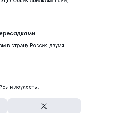
редложения авиакомпаний,
пересадками
ом в страну Россия двумя
йсы и лоукосты.