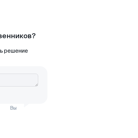
твенников?
ть решение
Вы