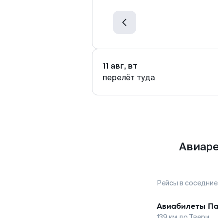
11 авг, вт
перелёт туда
Авиаре
Рейсы в соседние
Авиабилеты
Па
139
км до
Твери