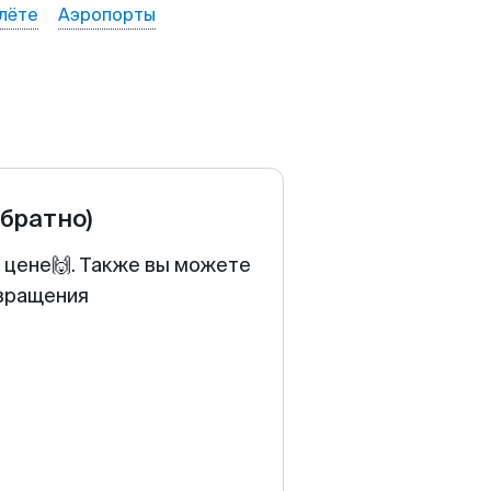
лёте
Аэропорты
обратно)
й цене🙌. Также вы можете
звращения