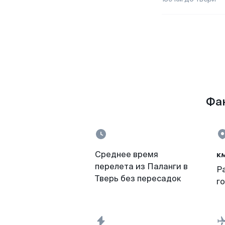
Фак
к
Среднее время
перелета из Паланги в
Р
Тверь без пересадок
г