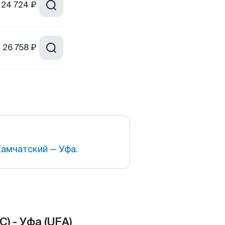
24 724 ₽
т
26 758 ₽
амчатский — Уфа.
 - Уфа (UFA)