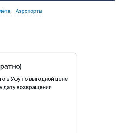
лёте
Аэропорты
братно)
о в Уфу по выгодной цене
те дату возвращения