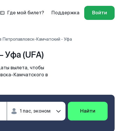
Где мой билет?
Поддержка
Войти
в Петропавловск-Камчатский - Уфа
 Уфа (UFA)
даты вылета, чтобы
овска-Камчатского в
Найти