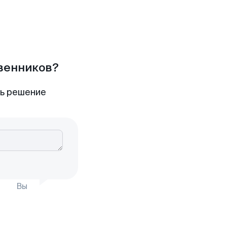
твенников?
ть решение
Вы