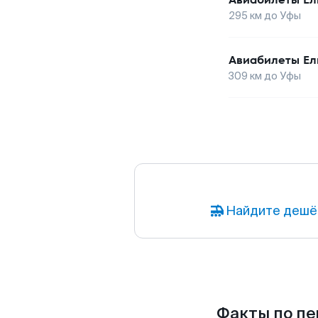
295
км до
Уфы
Авиабилеты
Ел
309
км до
Уфы
Найдите дешё
Факты по пе