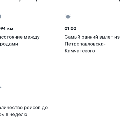
094 км
01:00
асстояние между
Самый ранний вылет из
ородами
Петропавловска-
Камчатского
оличество рейсов до
фы в неделю