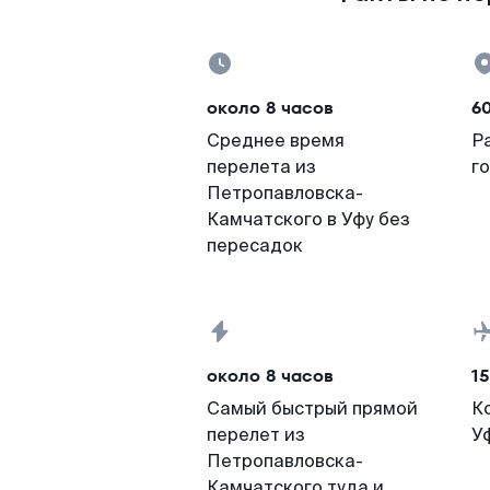
около 8 часов
6
Среднее время
Р
перелета из
г
Петропавловска-
Камчатского в Уфу без
пересадок
около 8 часов
15
Самый быстрый прямой
К
перелет из
У
Петропавловска-
Камчатского туда и