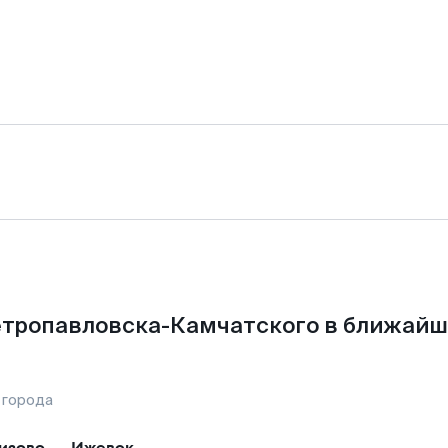
тропавловска-Камчатского в ближайши
 города
изово
—
Ижевск