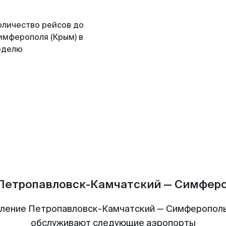
оличество рейсов до
имферополя (Крым) в
еделю
Петропавловск-Камчатский — Симферо
ление Петропавловск-Камчатский — Симферополь
обслуживают следующие аэропорты