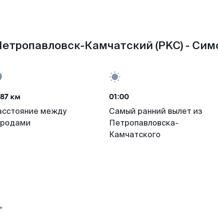
етропавловск-Камчатский (PKC) - Симф
87 км
01:00
асстояние между
Самый ранний вылет из
ородами
Петропавловска-
Камчатского