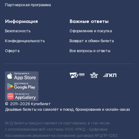
Партнерская программа
Информация
Важные ответы
Безопасность
Оформление и покупка
Конфиденциальность
Возврат и обмен билета
Оферта
Все вопросы и ответы
©
2011–2026
Купибилет
Дешёвые билеты на самолёт и поезд, бронирование и онлайн-заказ
Ж/Д билеты предоставляются партнёрами, в том числе
с использованием веб-системы ООО «РЖД – Цифровые
пассажирские решения» на основании договора № ЦПР-1282