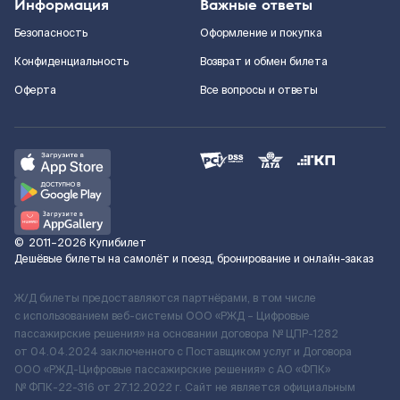
Информация
Важные ответы
Безопасность
Оформление и покупка
Конфиденциальность
Возврат и обмен билета
Оферта
Все вопросы и ответы
©
2011–2026
Купибилет
Дешёвые билеты на самолёт и поезд, бронирование и онлайн-заказ
Ж/Д билеты предоставляются партнёрами, в том числе
с использованием веб-системы ООО «РЖД – Цифровые
пассажирские решения» на основании договора № ЦПР-1282
от 04.04.2024 заключенного с Поставщиком услуг и Договора
ООО «РЖД-Цифровые пассажирские решения» c АО «ФПК»
№ ФПК-22-316 от 27.12.2022 г. Сайт не является официальным