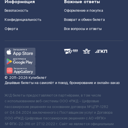
Информация
Важные ответы
Безопасность
Оформление и покупка
Конфиденциальность
Возврат и обмен билета
Оферта
Все вопросы и ответы
©
2011–2026
Купибилет
Дешёвые билеты на самолёт и поезд, бронирование и онлайн-заказ
Ж/Д билеты предоставляются партнёрами, в том числе
с использованием веб-системы ООО «РЖД – Цифровые
пассажирские решения» на основании договора № ЦПР-1282
от 04.04.2024 заключенного с Поставщиком услуг и Договора
ООО «РЖД-Цифровые пассажирские решения» c АО «ФПК»
№ ФПК-22-316 от 27.12.2022 г. Сайт не является официальным