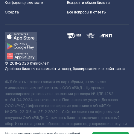
Конфиденциальность
Возврат и обмен билета
Оферта
Все вопросы и ответы
©
2011–2026
Купибилет
Дешёвые билеты на самолёт и поезд, бронирование и онлайн-заказ
Ж/Д билеты предоставляются партнёрами, в том числе
с использованием веб-системы ООО «РЖД – Цифровые
пассажирские решения» на основании договора № ЦПР-1282
от 04.04.2024 заключенного с Поставщиком услуг и Договора
ООО «РЖД-Цифровые пассажирские решения» c АО «ФПК»
№ ФПК-22-316 от 27.12.2022 г. Сайт не является официальным
ресурсом ОАО «РЖД». Стоимость билетов включает сервисный
сбор. Итоговая цена отображена на экране подтверждения покупки.
По вопросам рассмотрения обращений, жалоб, претензий граждан