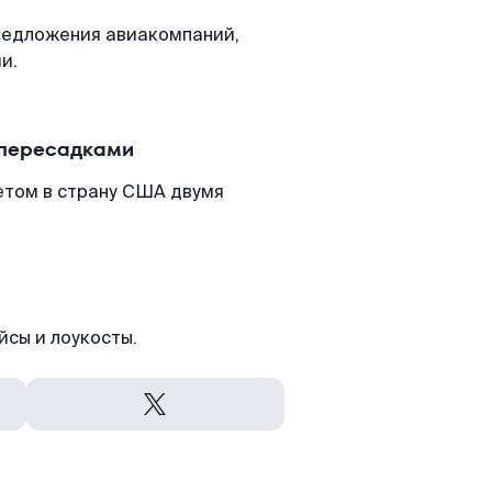
редложения авиакомпаний,
и.
 пересадками
етом в страну США двумя
йсы и лоукосты.