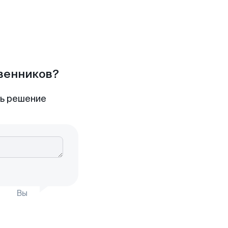
твенников?
ть решение
Вы