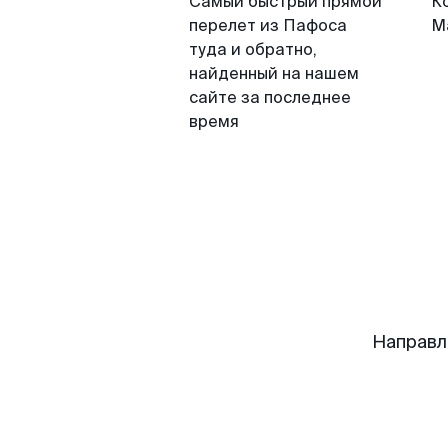
Самый быстрый прямой
К
перелет из Пафоса
М
туда и обратно,
найденный на нашем
сайте за последнее
время
Направл