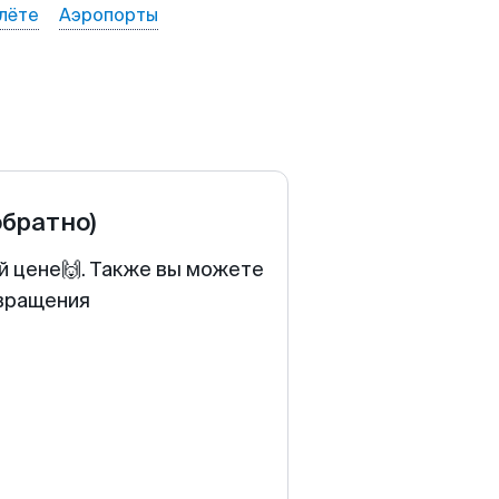
лёте
Аэропорты
обратно)
й цене🙌. Также вы можете
звращения