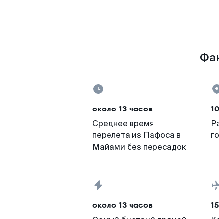
Фак
около 13 часов
10
Среднее время
Р
перелета из Пафоса в
г
Майами без пересадок
около 13 часов
15