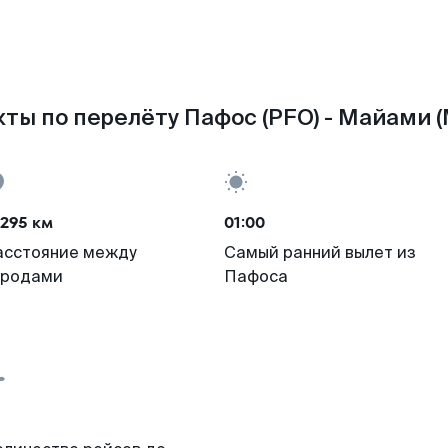
ты по перелёту Пафос (PFO) - Майами (
295 км
01:00
асстояние между
Самый ранний вылет из
ородами
Пафоса