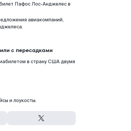
м билет Пафос Лос-Анджелес в
редложения авиакомпаний,
нджелеса.
или с пересадками
виабилетом в страну США двумя
йсы и лоукосты.