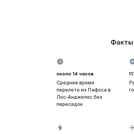
Факты 
около 14 часов
11
Среднее время
Р
перелета из Пафоса в
г
Лос-Анджелес без
пересадок