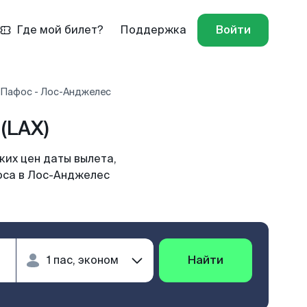
Где мой билет?
Поддержка
Войти
 Пафос - Лос-Анджелес
(LAX)
их цен даты вылета,
оса в Лос-Анджелес
Найти