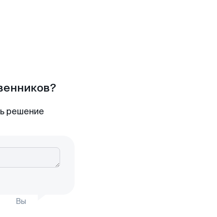
твенников?
ть решение
Вы