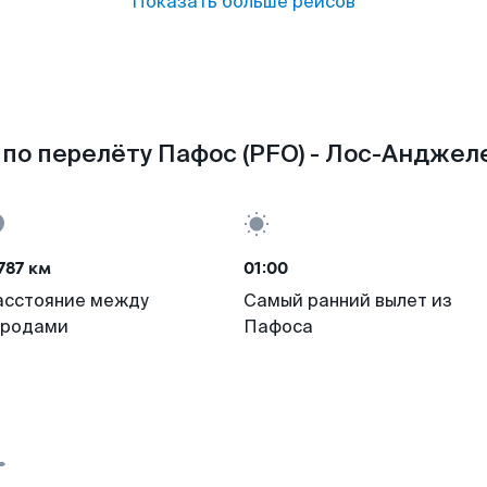
Показать больше рейсов
по перелёту Пафос (PFO) - Лос-Анджеле
787 км
01:00
асстояние между
Самый ранний вылет из
ородами
Пафоса