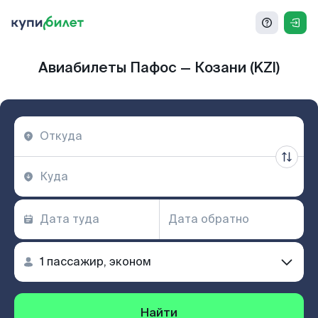
Авиабилеты Пафос — Козани (KZI)
Найти