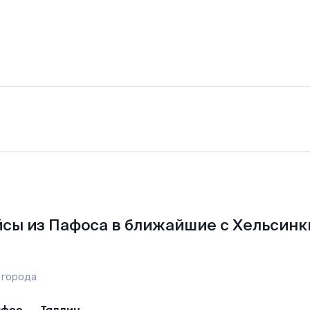
сы из Пафоса в ближайшие с Хельсинк
 города
афос
—
Таллин