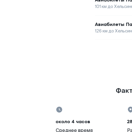
101
км до
Хельсин
Авиабилеты
П
126
км до
Хельсин
Факт
около 4 часов
2
Среднее время
Р