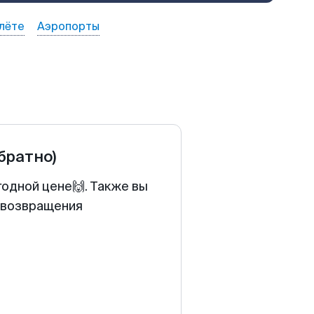
лёте
Аэропорты
обратно)
годной цене🙌. Также вы
у возвращения