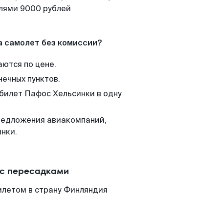
елями 9000 рублей
а самолет без комиссии?
аются по цене.
нечных пунктов.
 билет Пафос Хельсинки в одну
редложения авиакомпаний,
нки.
 с пересадками
илетом в страну Финляндия