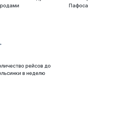
ородами
Пафоса
оличество рейсов до
ельсинки в неделю