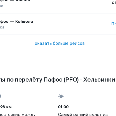
о
ки
афос
—
Койвола
П
ки
Показать больше рейсов
ы по перелёту Пафос (PFO) - Хельсинки 
898 км
01:00
асстояние между
Самый ранний вылет из