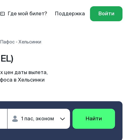
Где мой билет?
Поддержка
Войти
 Пафос - Хельсинки
EL)
х цен даты вылета,
афоса в Хельсинки
Найти