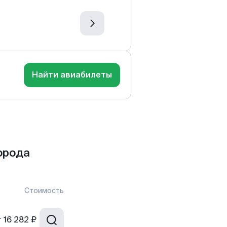
Найти авиабилеты
орода
Стоимость
т
16 282 ₽