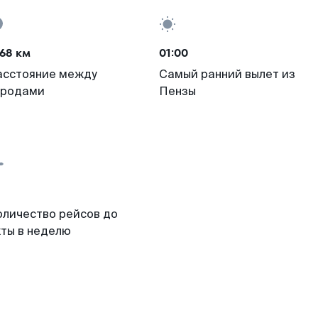
68 км
01:00
асстояние между
Самый ранний вылет из
ородами
Пензы
оличество рейсов до
хты в неделю