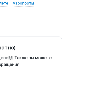
лёте
Аэропорты
ратно)
цене🙌. Также вы можете
звращения