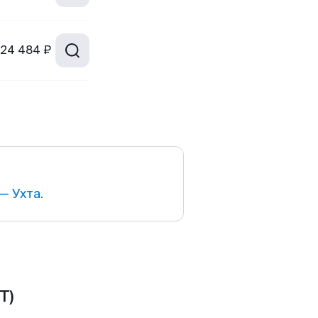
24 484 ₽
— Ухта.
T)