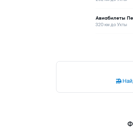
Авиабилеты
Пе
320
км до
Ухты
Най
Ф