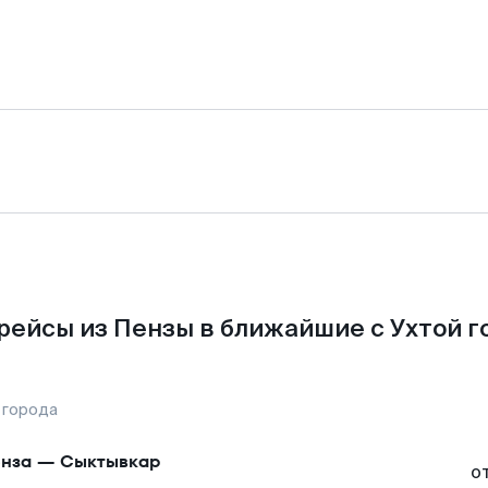
рейсы из Пензы в ближайшие с Ухтой г
 города
нза
—
Сыктывкар
о