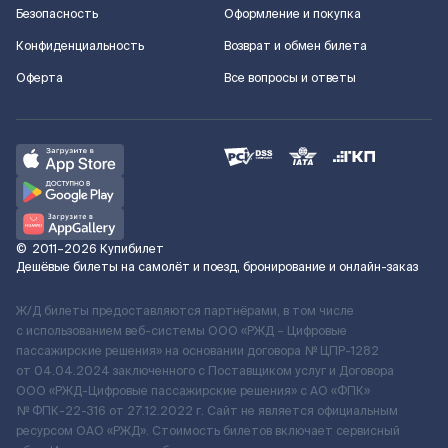
Безопасность
Оформление и покупка
Конфиденциальность
Возврат и обмен билета
Оферта
Все вопросы и ответы
©
2011–2026
Купибилет
Дешёвые билеты на самолёт и поезд, бронирование и онлайн-заказ
Ж/Д билеты предоставляются партнёрами, в том числе
с использованием веб-системы ООО «РЖД – Цифровые
пассажирские решения» на основании договора № ЦПР-1282
от 04.04.2024 заключенного с Поставщиком услуг и Договора
ООО «РЖД-Цифровые пассажирские решения» c АО «ФПК»
№ ФПК-22-316 от 27.12.2022 г. Сайт не является официальным
ресурсом ОАО «РЖД». Стоимость билетов включает сервисный