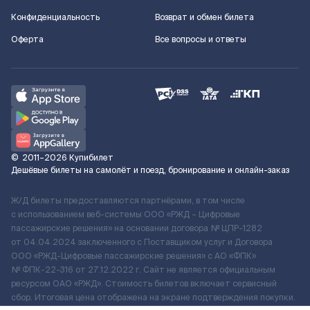
Конфиденциальность
Возврат и обмен билета
Оферта
Все вопросы и ответы
©
2011–2026
Купибилет
Дешёвые билеты на самолёт и поезд, бронирование и онлайн-заказ
Ж/Д билеты предоставляются партнёрами, в том числе
с использованием веб-системы ООО «РЖД – Цифровые
пассажирские решения» на основании договора № ЦПР-1282
от 04.04.2024 заключенного с Поставщиком услуг и Договора
ООО «РЖД-Цифровые пассажирские решения» c АО «ФПК»
№ ФПК-22-316 от 27.12.2022 г. Сайт не является официальным
ресурсом ОАО «РЖД». Стоимость билетов включает сервисный
сбор. Итоговая цена отображена на экране подтверждения покупки.